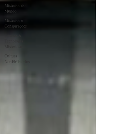
Mistérios do
Mundo
Mistérios e
Conspirações
Ciência &
Tecnologia
Misteriosa
Cultura
Nerd/Misteriosa