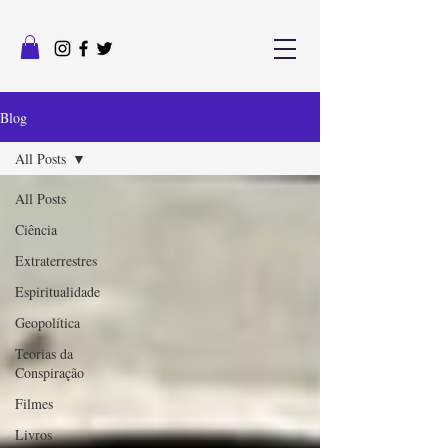
Blog
All Posts
All Posts
Ciência
Extraterrestres
Espiritualidade
Geopolítica
Teorias da
Conspiração
Filmes
Livros