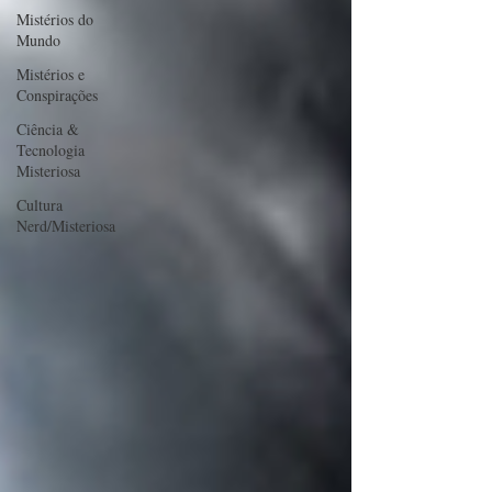
Mistérios do
Mundo
Mistérios e
Conspirações
Ciência &
Tecnologia
Misteriosa
Cultura
Nerd/Misteriosa