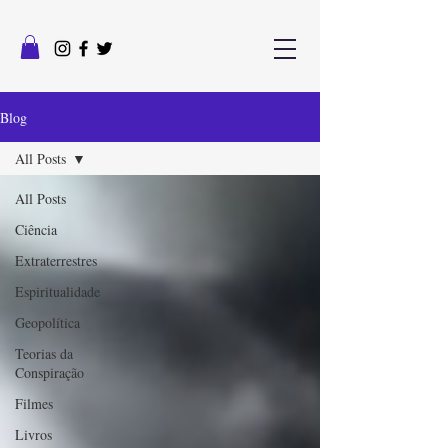
Blog
All Posts
All Posts
Ciência
Extraterrestres
Espiritualidade
Geopolítica
Teorias da
Conspiração
Filmes
Livros