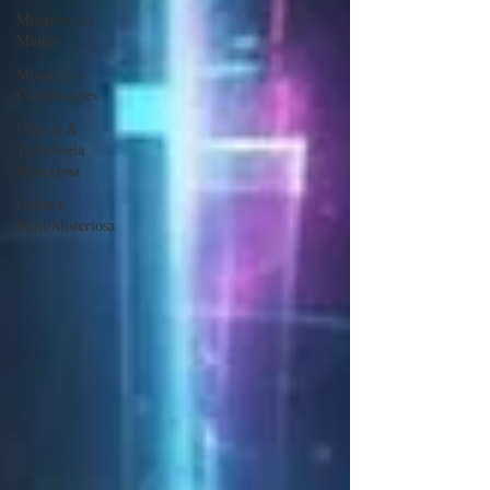
Mistérios do
Mundo
Mistérios e
Conspirações
Ciência &
Tecnologia
Misteriosa
Cultura
Nerd/Misteriosa