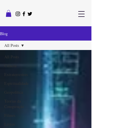
Blog
All Posts
All Posts
Ciência
Extraterrestres
Espiritualidade
Geopolítica
Teorias da
Conspiração
Filmes
Livros