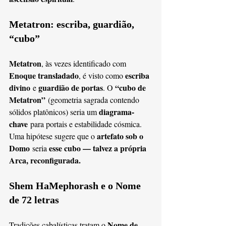
Metatron: escriba, guardião, 
“cubo”
Metatron
, às vezes identificado com 
Enoque transladado
escriba 
, é visto como 
divino
guardião de portas
“cubo de 
 e 
. O 
Metatron”
 (geometria sagrada contendo 
diagrama-
sólidos platônicos) seria um 
chave
 para portais e estabilidade cósmica. 
artefato sob o 
Uma hipótese sugere que o 
Domo
esse cubo — talvez a própria 
 seria 
Arca, reconfigurada.
Shem HaMephorash e o Nome 
de 72 letras
Nome de 
Tradições cabalísticas tratam o 