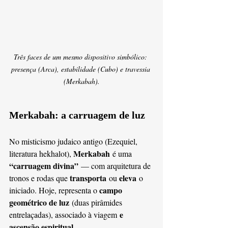
Três faces de um mesmo dispositivo simbólico: 
presença (Arca), estabilidade (Cubo) e travessia 
(Merkabah).
Merkabah: a carruagem de luz
No misticismo judaico antigo (Ezequiel, 
Merkabah
literatura hekhalot), 
 é uma 
“carruagem divina”
 — com arquitetura de 
transporta
eleva
tronos e rodas que 
 ou 
 o 
campo 
iniciado. Hoje, representa o 
geométrico de luz
 (duas pirâmides 
 e 
entrelaçadas), associado à viagem
ascensão espiritual
.