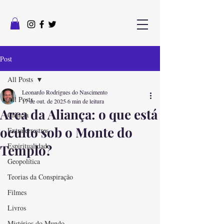
Post
All Posts
Leonardo Rodrigues do Nascimento
All Posts
17 de out. de 2025
6 min de leitura
Arca da Aliança: o que está
Ciência
oculto sob o Monte do
Extraterrestres
Espiritualidade
Templo?
Geopolítica
Teorias da Conspiração
Filmes
Livros
Mistérios do Mundo