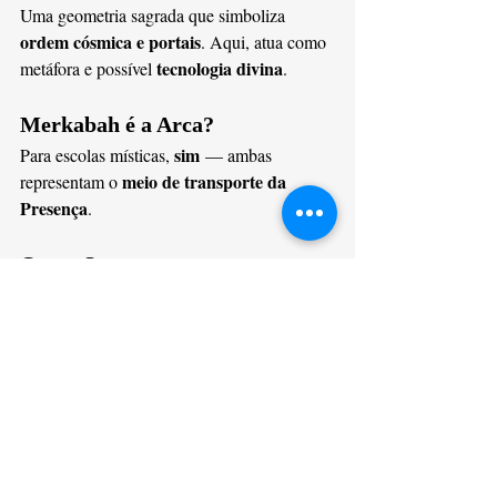
Uma geometria sagrada que simboliza 
ordem cósmica e portais
. Aqui, atua como 
tecnologia divina
metáfora e possível 
.
Merkabah é a Arca?
sim
Para escolas místicas, 
 — ambas 
meio de transporte da 
representam o 
Presença
.
O que Saturno tem a ver com 
isso?
Saturno
O cubo negro é associado a 
, 
planeta da estrutura e do tempo. Em leituras 
selo 
ocultas, o rito saturnino mantém o 
fechado
.
Por que as elites protegeriam 
Israel?