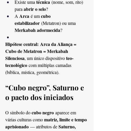
técnica
Existe uma 
 (nome, som, rito) 
abrir o selo
para 
?
Arca
cubo 
A 
 é um 
estabilizador
 (Metatron) ou uma 
Merkabah adormecida
?
Hipótese central:
Arca da Aliança = 
Cubo de Metatron = Merkabah 
Silenciosa
teo-
, um único dispositivo 
tecnológico
 com múltiplas camadas 
(bíblica, mística, geométrica).
“Cubo negro”, Saturno e 
o pacto dos iniciados
cubo negro
O símbolo do 
 aparece em 
matriz, limite e tempo 
várias culturas como 
aprisionado
Saturno, 
 — atributos de 