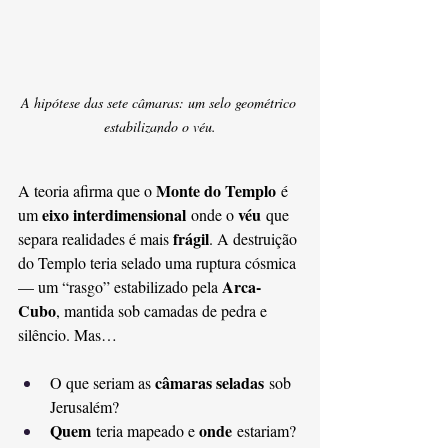
A hipótese das sete câmaras: um selo geométrico 
estabilizando o véu.
Monte do Templo
A teoria afirma que o 
 é 
eixo interdimensional
véu
um 
 onde o 
 que 
frágil
separa realidades é mais 
. A destruição 
do Templo teria selado uma ruptura cósmica 
Arca-
— um “rasgo” estabilizado pela 
Cubo
, mantida sob camadas de pedra e 
silêncio. Mas…
câmaras seladas
O que seriam as 
 sob 
Jerusalém?
Quem
onde
 teria mapeado e 
 estariam?