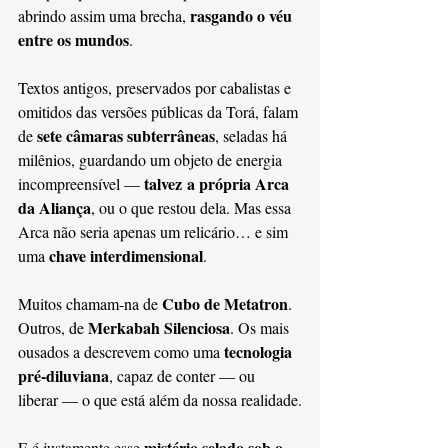
rasgando o véu 
abrindo assim uma brecha, 
entre os mundos
.
Textos antigos, preservados por cabalistas e 
omitidos das versões públicas da Torá, falam 
sete câmaras subterrâneas
de 
, seladas há 
milênios, guardando um objeto de energia 
talvez
a própria Arca 
incompreensível — 
da Aliança
, ou o que restou dela. Mas essa 
Arca não seria apenas um relicário… e sim 
chave interdimensional
uma 
.
Cubo de Metatron
Muitos chamam-na de 
. 
Merkabah Silenciosa
Outros, de 
. Os mais 
tecnologia 
ousados a descrevem como uma 
pré-diluviana
, capaz de conter — ou 
liberar — o que está além da nossa realidade.
mistério selado sob o 
E é justamente esse 