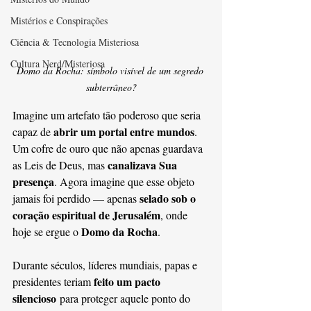
Mistérios e Conspirações
Ciência & Tecnologia Misteriosa
Cultura Nerd/Misteriosa
Domo da Rocha: símbolo visível de um segredo 
subterrâneo?
Imagine um artefato tão poderoso que seria 
abrir um portal entre mundos
capaz de 
. 
Um cofre de ouro que não apenas guardava 
canalizava Sua 
as Leis de Deus, mas 
presença
. Agora imagine que esse objeto 
selado sob o 
jamais foi perdido — apenas 
coração espiritual de Jerusalém
, onde 
Domo da Rocha
hoje se ergue o 
.
Durante séculos, líderes mundiais, papas e 
feito um pacto 
presidentes teriam 
silencioso
 para proteger aquele ponto do 