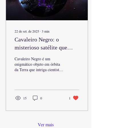
22 de set. de 2025
∙
3
min
Cavaleiro Negro: o
misterioso satélite que
pode ter se comunicado
Cavaleiro Negro é um
com Nikola Tesla
enigmático objeto em órbita
da Terra que intriga cientistas
e conspiracionistas. Descubra
suas teorias, ligação com
Nikola Tesla e por que ainda é
tema de debate.
15
0
1
Ver mais