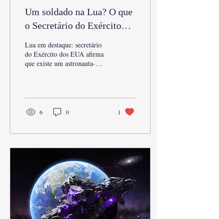
Um soldado na Lua? O que
o Secretário do Exército
dos EUA revelou e quais
Lua em destaque: secretário
conspirações reacende
do Exército dos EUA afirma
que existe um astronauta-
soldado no satélite. Descubra
as evidências, conspirações e
o que isso significa.
6
0
1