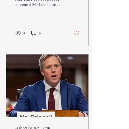
conectar à Merkabah e ao
cubo de Metatron, oculta sob
o Domo da Rocha — teoria e
pistas.
9
0
24 de set. de 2025
∙
3
min