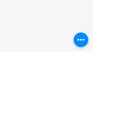
Para assuntos de imprensa e
demais informações contate:
Email: leonardo.born@gmail.com
Ou preencha o formulário: