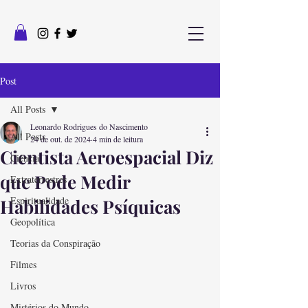
Post
All Posts
Leonardo Rodrigues do Nascimento
All Posts
24 de out. de 2024
4 min de leitura
Cientista Aeroespacial Diz
Ciência
que Pode Medir
Extraterrestres
Espiritualidade
Habilidades Psíquicas
Geopolítica
Teorias da Conspiração
Filmes
Livros
Mistérios do Mundo