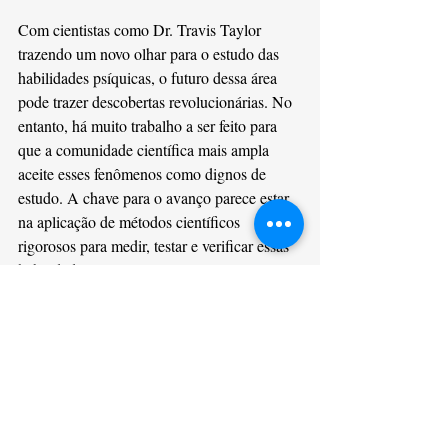
Com cientistas como Dr. Travis Taylor 
trazendo um novo olhar para o estudo das 
habilidades psíquicas, o futuro dessa área 
pode trazer descobertas revolucionárias. No 
entanto, há muito trabalho a ser feito para 
que a comunidade científica mais ampla 
aceite esses fenômenos como dignos de 
estudo. A chave para o avanço parece estar 
na aplicação de métodos científicos 
rigorosos para medir, testar e verificar essas 
habilidades.
Se Taylor estiver certo, e as habilidades 
psíquicas forem realmente mensuráveis, 
podemos estar à beira de uma nova era de 
compreensão sobre a mente humana e o 
universo ao nosso redor. Contudo, por 
enquanto, a pesquisa ainda está nos estágios 