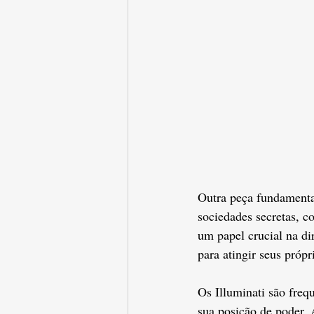
Outra peça fundamental 
sociedades secretas, c
um papel crucial na di
para atingir seus próp
Os Illuminati são freq
sua posição de poder. 