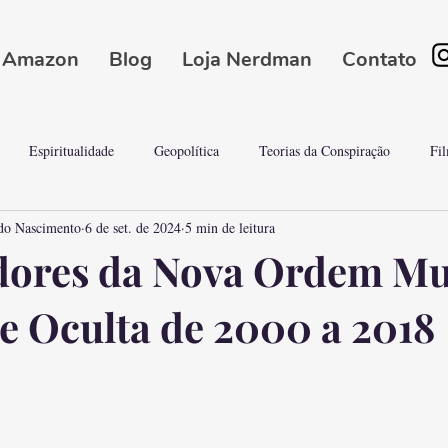
Amazon
Blog
Loja Nerdman
Contato
Espiritualidade
Geopolítica
Teorias da Conspiração
Fi
do Nascimento
6 de set. de 2024
5 min de leitura
Conspirações
Ciência & Tecnologia Misteriosa
Cultura Nerd/Mister
dores da Nova Ordem Mu
e Oculta de 2000 a 2018