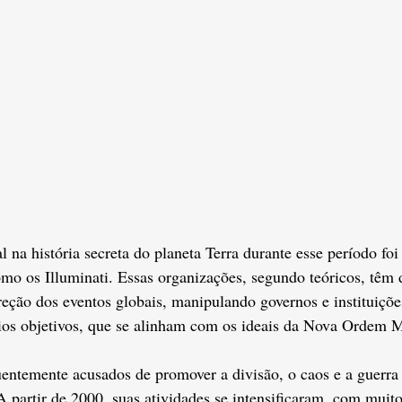
na história secreta do planeta Terra durante esse período foi 
omo os Illuminati. Essas organizações, segundo teóricos, tê
reção dos eventos globais, manipulando governos e instituições
rios objetivos, que se alinham com os ideais da Nova Ordem 
uentemente acusados de promover a divisão, o caos e a guerra 
A partir de 2000, suas atividades se intensificaram, com muito