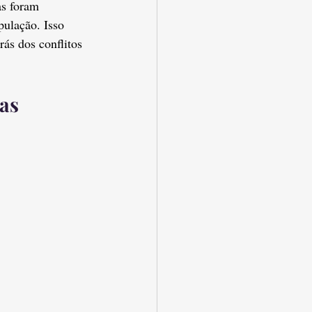
as foram 
pulação. Isso 
ás dos conflitos 
tas