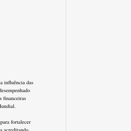
a influência das 
m desempenhado 
 financeiras 
Mundial.
para fortalecer 
s acreditando 