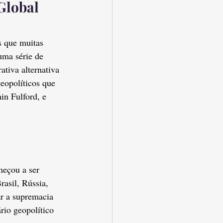
Global
 que muitas 
uma série de 
ativa alternativa 
eopolíticos que 
n Fulford, e 
eçou a ser 
asil, Rússia, 
r a supremacia 
rio geopolítico 