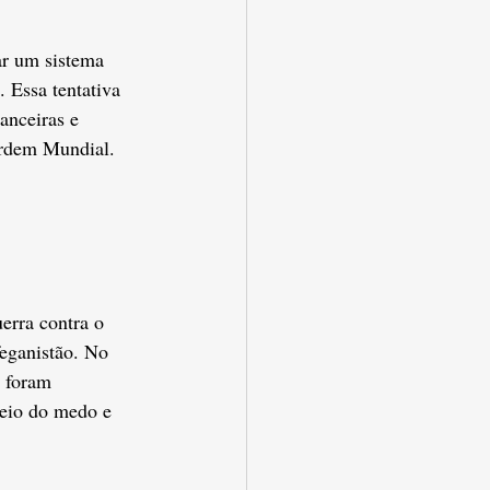
r um sistema 
 Essa tentativa 
anceiras e 
Ordem Mundial.
erra contra o 
feganistão. No 
s foram 
eio do medo e 