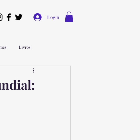
Login
lmes
Livros
iosa
ndial: