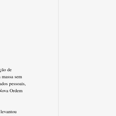
ção de 
m massa sem 
dos pessoais, 
a Nova Ordem 
 levantou 