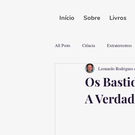
Início
Sobre
Livros
All Posts
Ciência
Extraterrestres
Leonardo Rodrigues 
Mistérios do Mundo
Mistérios e 
Os Basti
A Verdad