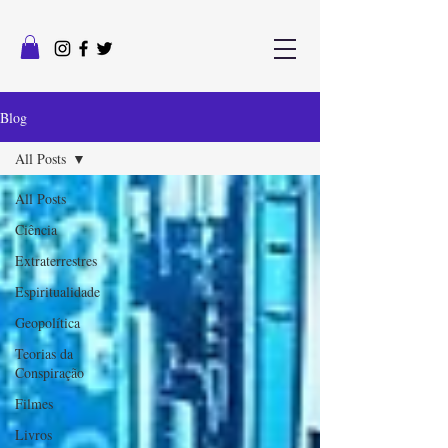
Blog
All Posts
All Posts
Ciência
Extraterrestres
Espiritualidade
Geopolítica
Teorias da
Conspiração
Filmes
Livros