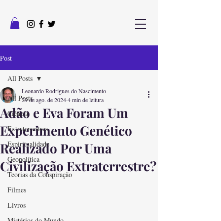
Post
All Posts
Leonardo Rodrigues do Nascimento
All Posts
29 de ago. de 2024
4 min de leitura
Adão e Eva Foram Um
Ciência
Experimento Genético
Extraterrestres
Espiritualidade
Realizado Por Uma
Geopolítica
Civilização Extraterrestre?
Teorias da Conspiração
Filmes
Livros
Mistérios do Mundo