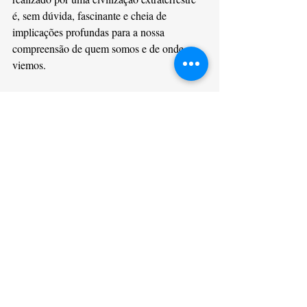
é, sem dúvida, fascinante e cheia de 
implicações profundas para a nossa 
compreensão de quem somos e de onde 
viemos.
Embora essa teoria permaneça no campo da 
especulação, ela nos convida a questionar 
nossas crenças e a continuar explorando as 
muitas possibilidades sobre as origens da 
humanidade.
Se a ciência algum dia comprovar essa 
hipótese, poderemos ter que reescrever a 
história da criação e repensar nosso lugar no 
cosmos. Até lá, a teoria de que Adão e Eva 
foram criados por extraterrestres continua a 
ser uma ideia intrigante que desafia tanto a 
ciência quanto a religião.