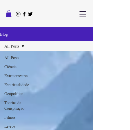
Blog
All Posts
All Posts
Ciência
Extraterrestres
Espiritualidade
Geopolítica
Teorias da
Conspiração
Filmes
Livros