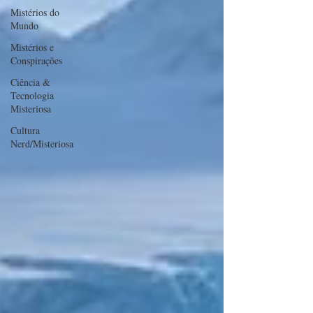
Mistérios do
Mundo
Mistérios e
Conspirações
Ciência &
Tecnologia
Misteriosa
Cultura
Nerd/Misteriosa