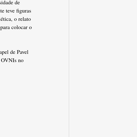
sidade de 
e teve figuras 
tica, o relato 
para colocar o 
apel de Pavel 
e OVNIs no 