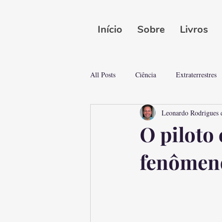
Início
Sobre
Livros
All Posts
Ciência
Extraterrestres
Leonardo Rodrigues 
Mistérios do Mundo
Mistérios e 
O piloto
fenômeno