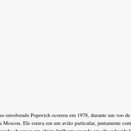
so envolvendo Popovich ocorreu em 1978, durante um voo de 
a Moscou. Ele estava em um avião particular, juntamente com
 quando observou um objeto brilhante voando em alta velocidade