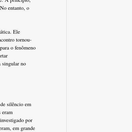
 No entanto, o 
tica. Ele 
ncontro tornou-
 para o fenômeno 
rtar 
 singular no 
 de silêncio em 
s eram 
investigado por 
 eram, em grande 