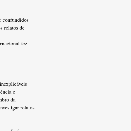
r confundidos 
s relatos de 
 
rnacional fez 
inexplicáveis 
ência e 
mbro da 
vestigar relatos 