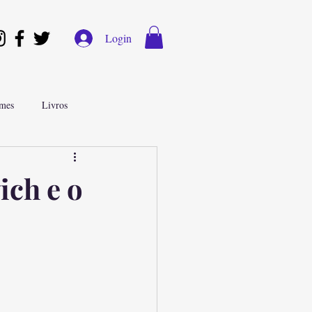
Login
lmes
Livros
iosa
ich e o