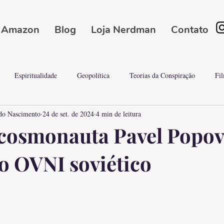
Amazon
Blog
Loja Nerdman
Contato
Espiritualidade
Geopolítica
Teorias da Conspiração
Fi
do Nascimento
24 de set. de 2024
4 min de leitura
Conspirações
Ciência & Tecnologia Misteriosa
Cultura Nerd/Mister
 cosmonauta Pavel Popov
 OVNI soviético