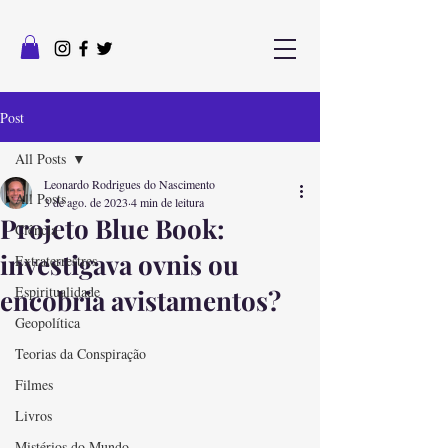
Post
All Posts
Leonardo Rodrigues do Nascimento
All Posts
3 de ago. de 2023
4 min de leitura
Projeto Blue Book:
Ciência
investigava ovnis ou
Extraterrestres
Espiritualidade
encobria avistamentos?
Geopolítica
Teorias da Conspiração
Filmes
Livros
Mistérios do Mundo