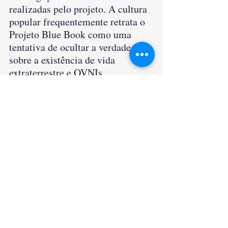
realizadas pelo projeto. A cultura 
popular frequentemente retrata o 
Projeto Blue Book como uma 
tentativa de ocultar a verdade 
sobre a existência de vida 
extraterrestre e OVNIs.
Conclusão
O Projeto Blue Book permanece 
como um marco importante na 
história da pesquisa oficial de 
OVNIs nos Estados Unidos. 
Embora a maioria dos casos tenha 
sido explicada de forma 
convencional, ele também gerou 
discussões sobre a presença de 