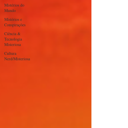
Mistérios do
Mundo
Mistérios e
Conspirações
Ciência &
Tecnologia
Misteriosa
Cultura
Nerd/Misteriosa