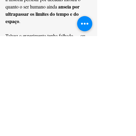
anseia por 
quanto o ser humano ainda 
ultrapassar os limites do tempo e do 
espaço
.
Talvez o experimento tenha falhado — ou 
funcionado tão bem que foi 
talvez tenha 
apagado da história
.
E você sabia que existe outro projeto 
controverso que teve uma ligação direta com 
o Experimento Filadélfia? Para saber mais 
leia o artigo 
"Projeto Montauk: a história e 
influência em Stranger Things"
Se você se interessa por mistérios 
científicos, realidades paralelas e 
experimentos secretos, leia meu livro 
“Protocolo Tesla”
, disponível na Amazon 