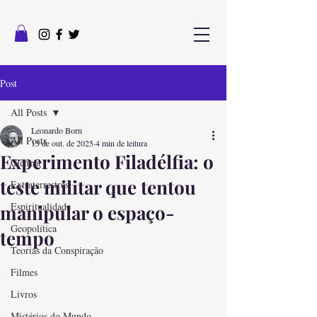
Post
All Posts
Leonardo Born
All Posts
15 de out. de 2025
4 min de leitura
Experimento Filadélfia: o
Ciência
teste militar que tentou
Extraterrestres
Espiritualidade
manipular o espaço-
Geopolítica
tempo
Teorias da Conspiração
Filmes
Livros
Mistérios do Mundo