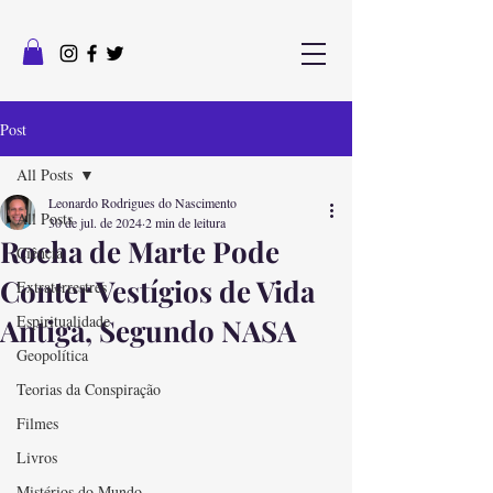
Post
All Posts
Leonardo Rodrigues do Nascimento
All Posts
30 de jul. de 2024
2 min de leitura
Rocha de Marte Pode
Ciência
Conter Vestígios de Vida
Extraterrestres
Espiritualidade
Antiga, Segundo NASA
Geopolítica
Teorias da Conspiração
Filmes
Livros
Mistérios do Mundo