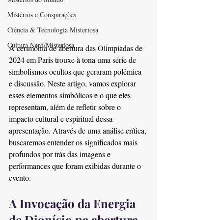
Mistérios e Conspirações
Ciência & Tecnologia Misteriosa
Cultura Nerd/Misteriosa
A cerimônia de abertura das Olimpíadas de 
2024 em Paris trouxe à tona uma série de 
simbolismos ocultos que geraram polêmica 
e discussão. Neste artigo, vamos explorar 
esses elementos simbólicos e o que eles 
representam, além de refletir sobre o 
impacto cultural e espiritual dessa 
apresentação. Através de uma análise crítica, 
buscaremos entender os significados mais 
profundos por trás das imagens e 
performances que foram exibidas durante o 
evento.
A Invocação da Energia 
de Dionísio na abertura 