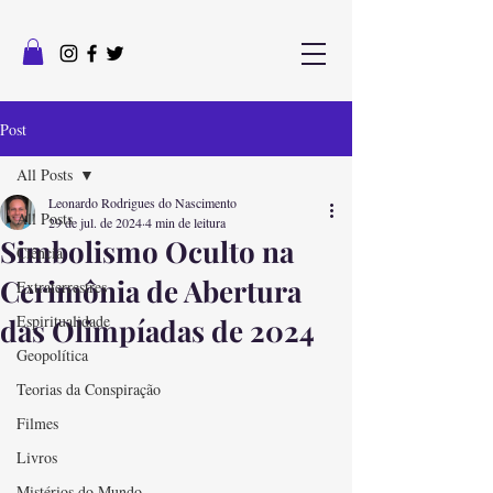
Post
All Posts
Leonardo Rodrigues do Nascimento
All Posts
29 de jul. de 2024
4 min de leitura
Simbolismo Oculto na
Ciência
Cerimônia de Abertura
Extraterrestres
Espiritualidade
das Olimpíadas de 2024
Geopolítica
Teorias da Conspiração
Filmes
Livros
Mistérios do Mundo