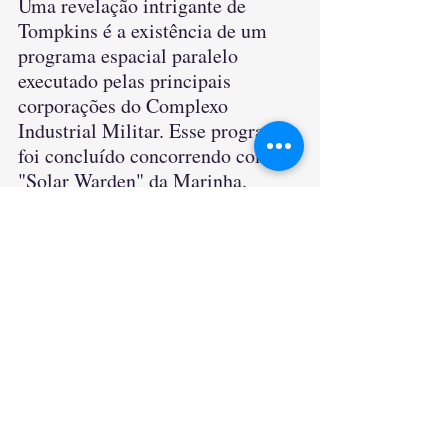
Uma revelação intrigante de 
Tompkins é a existência de um 
programa espacial paralelo 
executado pelas principais 
corporações do Complexo 
Industrial Militar. Esse programa 
foi concluído concorrendo com o 
"Solar Warden" da Marinha. 
Tompkins afirma que essas 
corporações desenvolveram 
tecnologias avançadas para 
explorar outros planetas no 
sistema solar e além.
Embora as afirmações de Bill 
Tompkins sejam fascinantes e 
tenham gerado debates intensos, é 
importante observar que não 