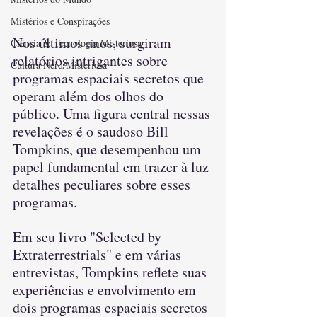
Mistérios e Conspirações
Nos últimos anos, surgiram 
Ciência & Tecnologia Misteriosa
relatórios intrigantes sobre 
Cultura Nerd/Misteriosa
programas espaciais secretos que 
operam além dos olhos do 
público. Uma figura central nessas 
revelações é o saudoso Bill 
Tompkins, que desempenhou um 
papel fundamental em trazer à luz 
detalhes peculiares sobre esses 
programas.
Em seu livro "Selected by 
Extraterrestrials" e em várias 
entrevistas, Tompkins reflete suas 
experiências e envolvimento em 
dois programas espaciais secretos 