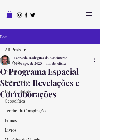
Post
All Posts
Leonardo Rodrigues do Nascimento
All Posts
31 de ago. de 2023
4 min de leitura
O Programa Espacial
Ciência
Secreto: Revelações e
Extraterrestres
Espiritualidade
Corroborações
Geopolítica
Teorias da Conspiração
Filmes
Livros
Mistérios do Mundo